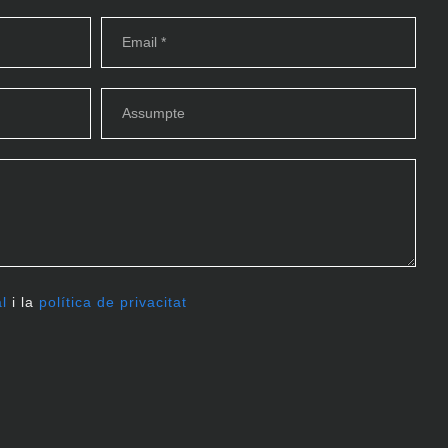
al
i la
política de privacitat