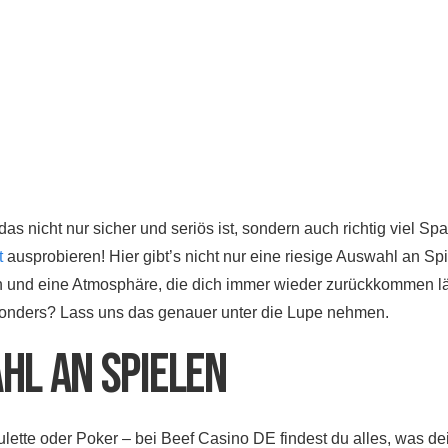
das nicht nur sicher und seriös ist, sondern auch richtig viel S
t
ausprobieren! Hier gibt’s nicht nur eine riesige Auswahl an Spi
n und eine Atmosphäre, die dich immer wieder zurückkommen lä
sonders? Lass uns das genauer unter die Lupe nehmen.
hl an Spielen
ulette oder Poker – bei Beef Casino DE findest du alles, was de