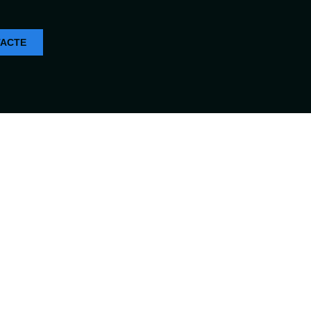
ACTE
it Biss!