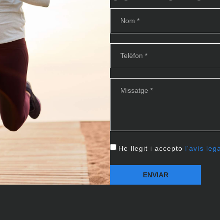
He llegit i accepto
l'avís leg
ENVIAR