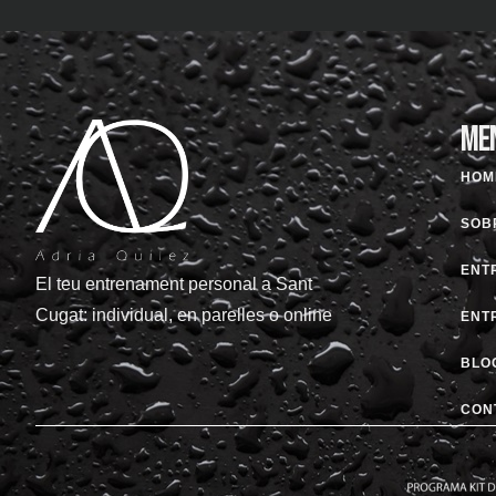
Me
HOM
SOB
ENT
El teu entrenament personal a Sant
Cugat: individual, en parelles o online
ENT
BLO
CON