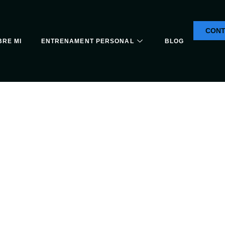
CONT
BRE MI
ENTRENAMENT PERSONAL
BLOG
E – Spielspaß m