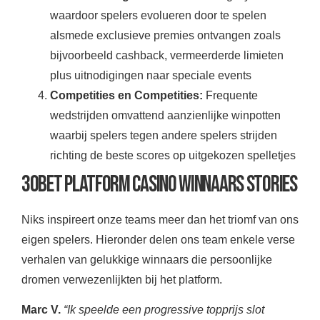
waardoor spelers evolueren door te spelen
alsmede exclusieve premies ontvangen zoals
bijvoorbeeld cashback, vermeerderde limieten
plus uitnodigingen naar speciale events
Competities en Competities:
Frequente
wedstrijden omvattend aanzienlijke winpotten
waarbij spelers tegen andere spelers strijden
richting de beste scores op uitgekozen spelletjes
30Bet platform Casino Winnaars Stories
Niks inspireert onze teams meer dan het triomf van ons
eigen spelers. Hieronder delen ons team enkele verse
verhalen van gelukkige winnaars die persoonlijke
dromen verwezenlijkten bij het platform.
Marc V.
“Ik speelde een progressive topprijs slot