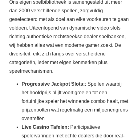
Ons eigen spelbibliotheek is samengesteld uit meer
dan 2000 verschillende spellen, zorgvuldig
geselecteerd met als doel aan elke voorkeuren te gaan
voldoen. Uiteenlopend van dynamische video slots
richting authentieke rechtstreekse dealer spelbanken,
wij hebben alles wat een moderne gamer zoekt. De
diversiteit reikt zich langs over verscheidene
categorieën, ieder met eigen kenmerken plus
speelmechanismen.
Progressive Jackpot Slots::
Spellen waarbij
het hoofdprijs blijft voort groeien tot een
fortuinlijke speler het winnende combo haalt, met
prijzenpotten wat regelmatig een miljoenengrens
overtreffen
Live Casino Tafelen:
Participatieve
spelervaringen met echte dealers die door real-