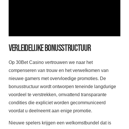
Verleidelijke Bonusstructuur
Op 30Bet Casino vertrouwen we naar het
compenseren van trouw en het verwelkomen van
nieuwe gamers met overvloedige promoties. De
bonusstructuur wordt ontworpen teneinde langdurige
voordeel te verstrekken, omvattend transparante
condities die expliciet worden gecommuniceerd
voordat u deelneemt aan enige promotie.
Nieuwe spelers krijgen een welkomstbundel dat is