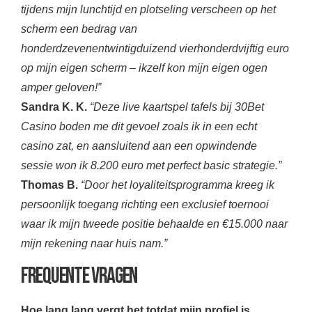
tijdens mijn lunchtijd en plotseling verscheen op het
scherm een bedrag van
honderdzevenentwintigduizend vierhonderdvijftig euro
op mijn eigen scherm – ikzelf kon mijn eigen ogen
amper geloven!”
Sandra K. K.
“Deze live kaartspel tafels bij 30Bet
Casino boden me dit gevoel zoals ik in een echt
casino zat, en aansluitend aan een opwindende
sessie won ik 8.200 euro met perfect basic strategie.”
Thomas B.
“Door het loyaliteitsprogramma kreeg ik
persoonlijk toegang richting een exclusief toernooi
waar ik mijn tweede positie behaalde en €15.000 naar
mijn rekening naar huis nam.”
Frequente Vragen
Hoe lang lang vergt het totdat mijn profiel is