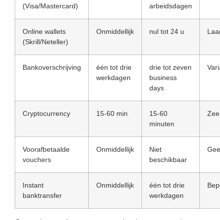
(Visa/Mastercard)
arbeidsdagen
Online wallets
Onmiddellijk
nul tot 24 u
Laa
(Skrill/Neteller)
Bankoverschrijving
één tot drie
drie tot zeven
Vari
werkdagen
business
days
Cryptocurrency
15-60 min
15-60
Zee
minuten
Voorafbetaalde
Onmiddellijk
Niet
Ge
vouchers
beschikbaar
Instant
Onmiddellijk
één tot drie
Bep
banktransfer
werkdagen