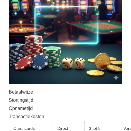
Betaalwijze
Stortingstijd
Opnametijd
Transactiekosten
Creditcards
Direct
3 tot 5
Vers