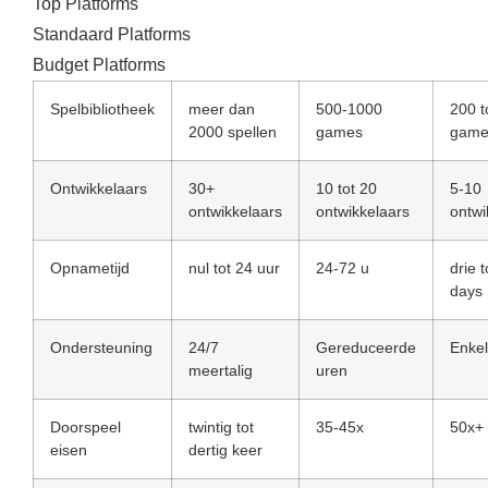
Top Platforms
Standaard Platforms
Budget Platforms
Spelbibliotheek
meer dan
500-1000
200 t
2000 spellen
games
game
Ontwikkelaars
30+
10 tot 20
5-10
ontwikkelaars
ontwikkelaars
ontwi
Opnametijd
nul tot 24 uur
24-72 u
drie 
days
Ondersteuning
24/7
Gereduceerde
Enkel
meertalig
uren
Doorspeel
twintig tot
35-45x
50x+
eisen
dertig keer