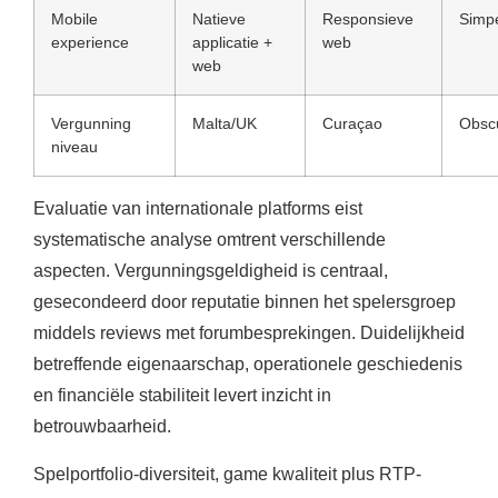
Mobile
Natieve
Responsieve
Simpe
experience
applicatie +
web
web
Vergunning
Malta/UK
Curaçao
Obsc
niveau
Evaluatie van internationale platforms eist
systematische analyse omtrent verschillende
aspecten. Vergunningsgeldigheid is centraal,
gesecondeerd door reputatie binnen het spelersgroep
middels reviews met forumbesprekingen. Duidelijkheid
betreffende eigenaarschap, operationele geschiedenis
en financiële stabiliteit levert inzicht in
betrouwbaarheid.
Spelportfolio-diversiteit, game kwaliteit plus RTP-