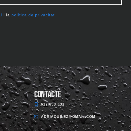
al
i la
política de privacitat
Contacte
622 653 032
ADRIAQUILEZ@GMAIL.COM