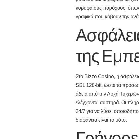
κορυφαίους παρόχους, όπως 
γραφικά που κόβουν την ανά
Ασφάλεια
της Εμπε
Στο Bizzo Casino, η ασφάλει
SSL 128-bit, ώστε τα προσωπ
άδεια από την Αρχή Τυχερών
ελέγχονται αυστηρά. Οι πληρ
24/7 για να λύσει οποιοδήπο
διαφάνεια είναι το μότο.