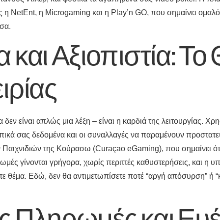
η NetEnt, η Microgaming και η Play’n GO, που σημαίνει ομαλ
σα.
 και Αξιοπιστία: Το
ιρίας
α δεν είναι απλώς μια λέξη – είναι η καρδιά της λειτουργίας. 
ικά σας δεδομένα και οι συναλλαγές να παραμένουν προστατευμ
 Παιχνιδιών της Κούρασω (Curaçao eGaming), που σημαίνει ότι 
ωμές γίνονται γρήγορα, χωρίς περιττές καθυστερήσεις, και η υπ
τε θέμα. Εδώ, δεν θα αντιμετωπίσετε ποτέ “αργή απόσυρση” ή 