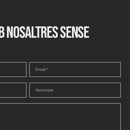
b nosaltres sense