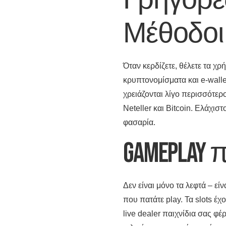
Γρήγορες
Μέθοδοι
Όταν κερδίζετε, θέλετε τα χρ
κρυπτονομίσματα και e-walle
χρειάζονται λίγο περισσότερο
Neteller και Bitcoin. Ελάχι
φασαρία.
Gameplay
Δεν είναι μόνο τα λεφτά – είν
που πατάτε play. Τα slots έχ
live dealer παιχνίδια σας φ