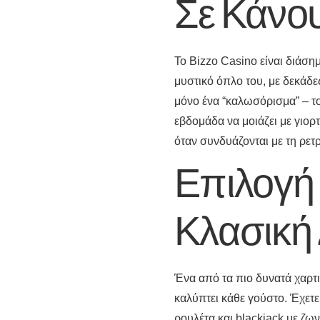
Σε Κάνου
Το Bizzo Casino είναι διάσημ
μυστικό όπλο του, με δεκάδε
μόνο ένα “καλωσόρισμα” – το
εβδομάδα να μοιάζει με γιορτ
όταν συνδυάζονται με τη ρετ
Επιλογή 
Κλασική 
Ένα από τα πιο δυνατά χαρτιά
καλύπτει κάθε γούστο. Έχετε
ρουλέτα και blackjack με ζω