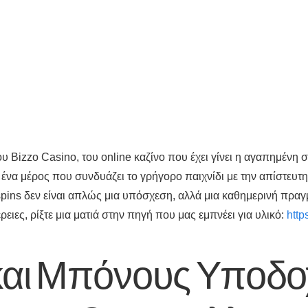
 Bizzo Casino, του online καζίνο που έχει γίνει η αγαπημένη 
 ένα μέρος που συνδυάζει το γρήγορο παιχνίδι με την απίστευτη 
spins δεν είναι απλώς μια υπόσχεση, αλλά μια καθημερινή πραγ
ιες, ρίξτε μια ματιά στην πηγή που μας εμπνέει για υλικό:
http
ns και Μπόνους Υποδ