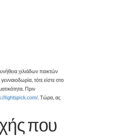
συνήθεια χιλιάδων παικτών
γενναιοδωρία, τότε είστε στο
ματικότητα. Πριν
s://lightspick.com/
. Τώρα, ας
οχής που