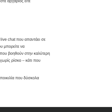
ίστε αρχάριος είτε
live chat που απαντάει σε
ου μπορείτε να
α που βοηθούν στην καλύτερη
χωρίς ρίσκο – κάτι που
ι ποικιλία που δύσκολα