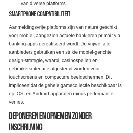
van diverse platforms
Smartphone compatibiliteit
Aanmeldingsvrije platforms zijn van nature geschikt
voor mobiel, aangezien actuele bankieren primair via
banking-apps gerealiseerd wordt. De vrijwel alle
aanbieders gebruiken een strikte mobiel-gerichte
design-strategie, waarbij casinospellen en
gebruikersinterface afgestemd worden voor
touchscreens en compactere beeldschermen. Dit
impliceert dat de gehele gamecollectie beschikbaar is
op iOS- en Android-apparaten minus performance-
verlies.
Deponeren en opnemen zonder
inschrijving