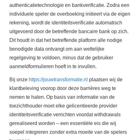
authenticatietechnologie en bankverificatie. Zodra een
individuele speler de overboeking initieert via de eigen
rekening, wordt de identiteitsverificatie automatisch
uitgevoerd door de betreffende bancaire bank op zich.
Dit houdt in dat het betreffende platform alle nodige
benodigde data ontvangt om aan wettelijke
regelgeving te voldoen, minus dat de gebruiker
aanmeldformulieren hoeft in te invullen.
Bij onze
https://jouwtransformatie.nl
plaatsen wij de
klantbeleving voorop door deze barrières weg te
nemen te halen. Op basis van informatie van de
toezichthouder moet elke gelicentieerde provider
identiteitsverificatie verrichten voordat withdrawals
gerealiseerd worden – een essentiële eis die wij
soepel integreren zonder extra moeite van de spelers