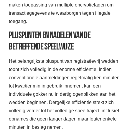
maken toepassing van multiple encryptielagen om
transactiegegevens te waarborgen tegen illegale
toegang.
Pluspunten en nadelen van de
betreffende speelwijze
Het belangrijkste pluspunt van registratievrij wedden
toont zich volledig in de enorme efficiëntie. Indien
conventionele aanmeldingen regelmatig tien minuten
tot kwartier min in gebruik innemen, kan een
individuele gokker nu in dertig ogenblikken aan het
wedden beginnen. Dergelijke efficiëntie strekt zich
volledig verder tot het volledige speeltraject, inclusief
opnames die geen langer dagen maar louter enkele
minuten in beslag nemen.