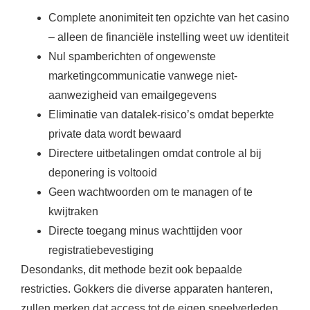
Complete anonimiteit ten opzichte van het casino
– alleen de financiële instelling weet uw identiteit
Nul spamberichten of ongewenste
marketingcommunicatie vanwege niet-
aanwezigheid van emailgegevens
Eliminatie van datalek-risico’s omdat beperkte
private data wordt bewaard
Directere uitbetalingen omdat controle al bij
deponering is voltooid
Geen wachtwoorden om te managen of te
kwijtraken
Directe toegang minus wachttijden voor
registratiebevestiging
Desondanks, dit methode bezit ook bepaalde
restricties. Gokkers die diverse apparaten hanteren,
zullen merken dat access tot de eigen speelverleden