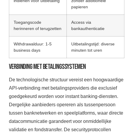
indienen voor uitbetaling
zonder additionele
papieren
Toegangscode
Access via
herinneren of terugzetten
bankauthenticatie
Withdrawalduur: 1-5
Uitbetalingstijd: diverse
business days
minuten tot uren
Verbinding met betalingssystemen
De technologische structuur vereist een hoogwaardige
API-verbinding met betalingsproviders die exclusief
goedgekeurd worden voor instant banking-diensten.
Dergelijke aanbieders opereren als tussenpersoon
tussen banknetwerken en speelplatforms, waar directe
datacommunicatie garandeert voor onmiddellijke
validatie en fondstransfer. De securityprotocollen