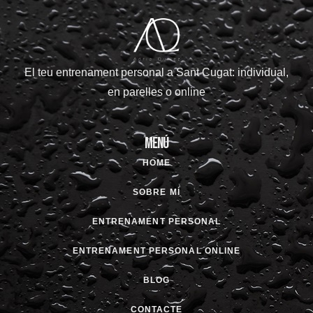
El teu entrenament personal a Sant Cugat: individual,
en parelles o online
Menú
HOME
SOBRE MÍ
ENTRENAMENT PERSONAL
ENTRENAMENT PERSONAL ONLINE
BLOG
CONTACTE