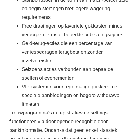
op begin stortingen met lagere wagering
requirements
Free draaiingen op favoriete gokkasten minus
verborgen terms of beperkte uitbetalingsopties
Geld-terug-acties die een percentage van
verliesbedragen terugbetalen zonder
inzetvereisten
Seizoens acties verbonden aan bepaalde
spellen of evenementen
VIP-systemen voor regelmatige gokkers met
speciale aanbiedingen en hogere withdrawal-
limieten
Trouwprogramma’s in registratievrije settings
functioneren via doorlopende recognitie door
bankinformatie. Ondanks dat geen enkel klassiek
profiel gecreëerd is, wordt speelgeschiedenis