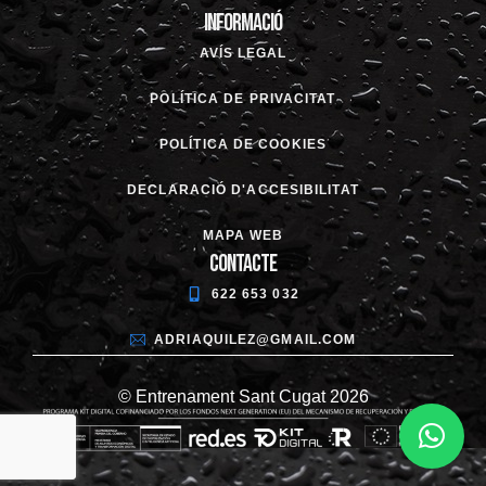
Informació
AVÍS LEGAL
POLÍTICA DE PRIVACITAT
POLÍTICA DE COOKIES
DECLARACIÓ D'ACCESIBILITAT
MAPA WEB
Contacte
622 653 032
ADRIAQUILEZ@GMAIL.COM
© Entrenament Sant Cugat 2026