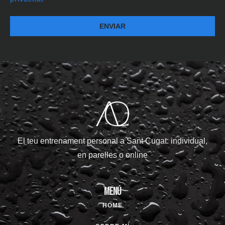
ENVIAR
El teu entrenament personal a Sant Cugat: individual,
en parelles o online
Menú
HOME