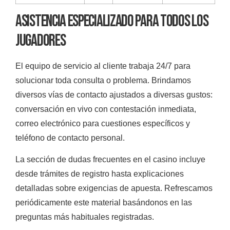
Asistencia Especializado para Todos los
Jugadores
El equipo de servicio al cliente trabaja 24/7 para
solucionar toda consulta o problema. Brindamos
diversos vías de contacto ajustados a diversas gustos:
conversación en vivo con contestación inmediata,
correo electrónico para cuestiones específicos y
teléfono de contacto personal.
La sección de dudas frecuentes en el casino incluye
desde trámites de registro hasta explicaciones
detalladas sobre exigencias de apuesta. Refrescamos
periódicamente este material basándonos en las
preguntas más habituales registradas.