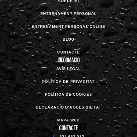
SOBRE MÍ
ENTRENAMENT PERSONAL
ENTRENAMENT PERSONAL ONLINE
BLOG
CONTACTE
Informació
AVÍS LEGAL
POLÍTICA DE PRIVACITAT
POLÍTICA DE COOKIES
DECLARACIÓ D'ACCESIBILITAT
MAPA WEB
Contacte
622 653 032