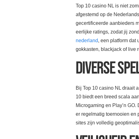
Top 10 casino NL is niet zom
afgestemd op de Nederlandse
gecertificeerde aanbieders 
eerlijke ratings, zodat jij z
nederland
, een platform dat
gokkasten, blackjack of live r
Diverse Sp
Bij Top 10 casino NL draait a
10 biedt een breed scala aa
Microgaming en Play’n GO. Di
er regelmatig toernooien en p
sites zijn volledig geoptimal