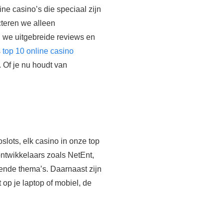
ne casino’s die speciaal zijn
cteren we alleen
n we uitgebreide reviews en
s
top 10 online casino
. Of je nu houdt van
oslots, elk casino in onze top
ntwikkelaars zoals NetEnt,
nende thema’s. Daarnaast zijn
 op je laptop of mobiel, de