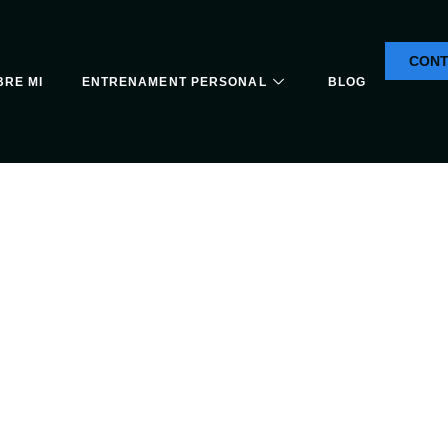
CONT
BRE MI
ENTRENAMENT PERSONAL
BLOG
ne Casino Erva