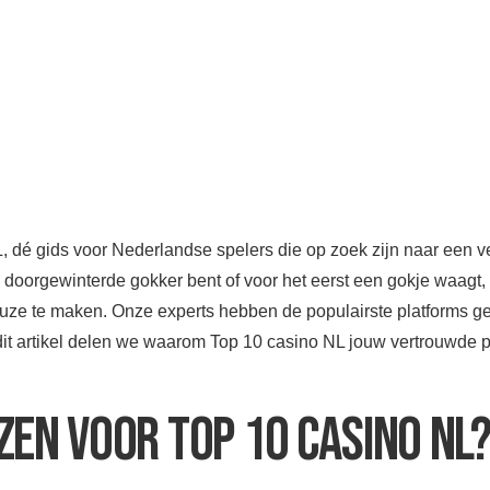
, dé gids voor Nederlandse spelers die op zoek zijn naar een v
n doorgewinterde gokker bent of voor het eerst een gokje waagt,
euze te maken. Onze experts hebben de populairste platforms g
dit artikel delen we waarom Top 10 casino NL jouw vertrouwde pa
en voor Top 10 Casino NL