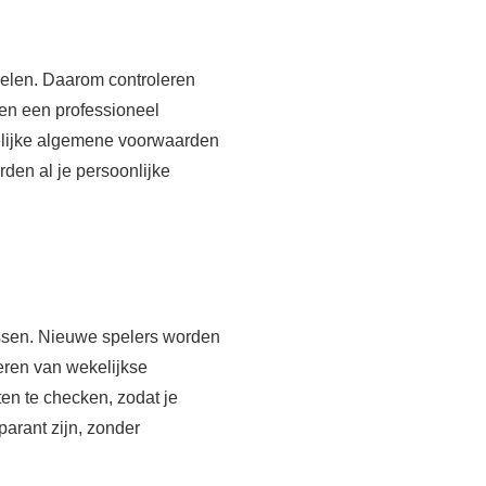
gelen. Daarom controleren
 en een professioneel
delijke algemene voorwaarden
den al je persoonlijke
ussen. Nieuwe spelers worden
eren van wekelijkse
ten te checken, zodat je
parant zijn, zonder