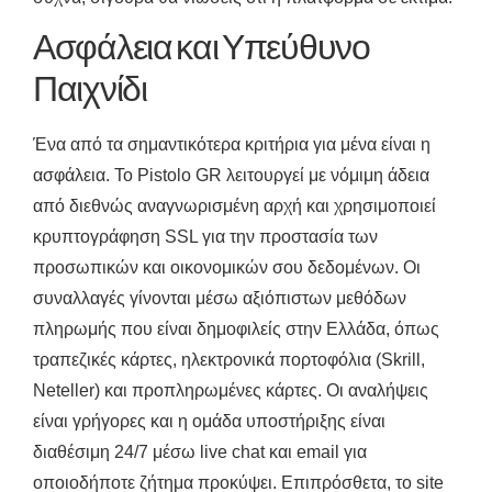
Ασφάλεια και Υπεύθυνο
Παιχνίδι
Ένα από τα σημαντικότερα κριτήρια για μένα είναι η
ασφάλεια. Το Pistolo GR λειτουργεί με νόμιμη άδεια
από διεθνώς αναγνωρισμένη αρχή και χρησιμοποιεί
κρυπτογράφηση SSL για την προστασία των
προσωπικών και οικονομικών σου δεδομένων. Οι
συναλλαγές γίνονται μέσω αξιόπιστων μεθόδων
πληρωμής που είναι δημοφιλείς στην Ελλάδα, όπως
τραπεζικές κάρτες, ηλεκτρονικά πορτοφόλια (Skrill,
Neteller) και προπληρωμένες κάρτες. Οι αναλήψεις
είναι γρήγορες και η ομάδα υποστήριξης είναι
διαθέσιμη 24/7 μέσω live chat και email για
οποιοδήποτε ζήτημα προκύψει. Επιπρόσθετα, το site