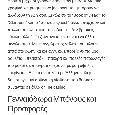
φρούτα μέχρι σύγχρονα video slots με εντυπωσιακά
γραφικά και progressive jackpots που μπορούν να
αλλάξουν τη ζωή σου. Ξεχώρισα το “Book of Dead”, το
“Starburst” και το “Gonzo’s Quest”, αλλά υπάρχουν και
πολλά αποκλειστικά παιχνίδια που δεν βρίσκεις
εύκολα αλλού. Το ζωντανό καζίνο είναι ένα άλλο
μεγάλο ατού. Με επαγγελματίες ντίλερ που μιλούν
άπταιστα ελληνικά και αγγλικά, μπορείς να παίξεις
ρουλέτα, μπλακτζάκ, μπακαρά και πολλές παραλλαγές
του poker σε πραγματικό χρόνο, με ροή υψηλής
ευκρίνειας. Ειδικά η ρουλέτα με Έλληνα ντίλερ
δημιουργεί μια αυθεντική αίσθηση που δύσκολα
συναντάς σε άλλα online casino.
Γενναιόδωρα Μπόνους και
Προσφορές