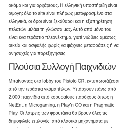
ακόμα και για αρχάριους. Η ελληνική υποστήριξη είναι
άψογη: όλο το site είναι πλήρως μεταφρασμένο στα
ελληνικά, οι όροι είναι ξεκάθαροι και η εξυπηρέτηση
πελατών μιλάει τη γλώσσα μας. Αυτό από μόνο του
είναι ένα τεράστιο πλεονέκτημα, γιατί νιώθεις αμέσως
οικεία και ασφαλής χωρίς να ψάχνεις μεταφράσεις ή να
ανησυχείς για παρεξηγήσεις.
Πλούσια Συλλογή Παιχνιδιών
Μπαίνοντας στο lobby του Pistolo GR, εντυπωσιάζεσαι
από την τεράστια γκάμα τίτλων. Υπάρχουν πάνω από
2.000 παιχνίδια από κορυφαίους παρόχους όπως η
NetEnt, η Microgaming, η Play’n GO και η Pragmatic
Play. Οι λάτρεις των φρουτάκια θα βρουν όλες τις
δημοφιλείς επιλογές, από κλασικά μηχανήματα με