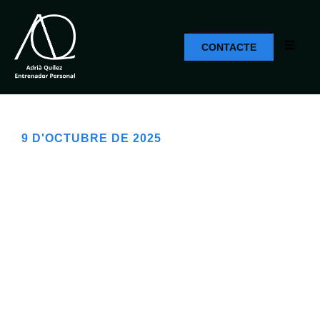
CONTACTE
9 D'OCTUBRE DE 2025
Η Εμπειρία μου στο
Pistolo GR: Το Κορυφαίο
Online Casino για Έλληνες
Παίκτες