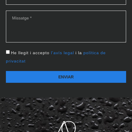
He llegit i accepto
l'avís legal
i la
política de
privacitat
ENVIAR