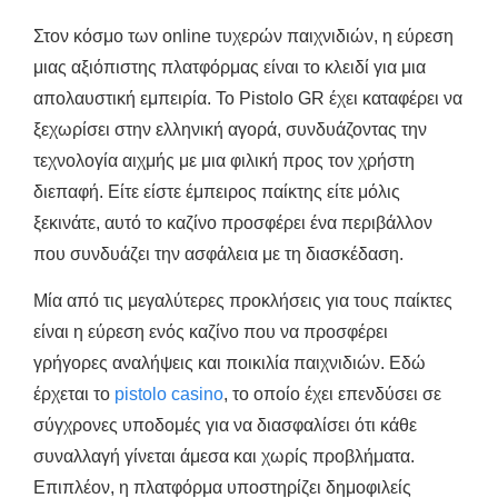
Στον κόσμο των online τυχερών παιχνιδιών, η εύρεση
μιας αξιόπιστης πλατφόρμας είναι το κλειδί για μια
απολαυστική εμπειρία. Το Pistolo GR έχει καταφέρει να
ξεχωρίσει στην ελληνική αγορά, συνδυάζοντας την
τεχνολογία αιχμής με μια φιλική προς τον χρήστη
διεπαφή. Είτε είστε έμπειρος παίκτης είτε μόλις
ξεκινάτε, αυτό το καζίνο προσφέρει ένα περιβάλλον
που συνδυάζει την ασφάλεια με τη διασκέδαση.
Μία από τις μεγαλύτερες προκλήσεις για τους παίκτες
είναι η εύρεση ενός καζίνο που να προσφέρει
γρήγορες αναλήψεις και ποικιλία παιχνιδιών. Εδώ
έρχεται το
pistolo casino
, το οποίο έχει επενδύσει σε
σύγχρονες υποδομές για να διασφαλίσει ότι κάθε
συναλλαγή γίνεται άμεσα και χωρίς προβλήματα.
Επιπλέον, η πλατφόρμα υποστηρίζει δημοφιλείς