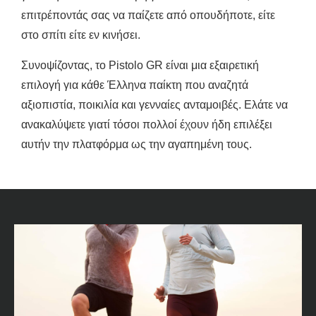
επιτρέποντάς σας να παίζετε από οπουδήποτε, είτε
στο σπίτι είτε εν κινήσει.
Συνοψίζοντας, το Pistolo GR είναι μια εξαιρετική
επιλογή για κάθε Έλληνα παίκτη που αναζητά
αξιοπιστία, ποικιλία και γενναίες ανταμοιβές. Ελάτε να
ανακαλύψετε γιατί τόσοι πολλοί έχουν ήδη επιλέξει
αυτήν την πλατφόρμα ως την αγαπημένη τους.