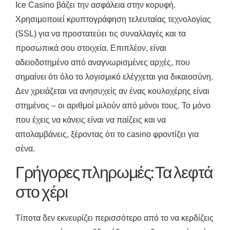
Ice Casino βάζει την ασφάλεια στην κορυφή.
Χρησιμοποιεί κρυπτογράφηση τελευταίας τεχνολογίας
(SSL) για να προστατεύει τις συναλλαγές και τα
προσωπικά σου στοιχεία. Επιπλέον, είναι
αδειοδοτημένο από αναγνωρισμένες αρχές, που
σημαίνει ότι όλο το λογισμικό ελέγχεται για δικαιοσύνη.
Δεν χρειάζεται να ανησυχείς αν ένας κουλοχέρης είναι
στημένος – οι αριθμοί μιλούν από μόνοι τους. Το μόνο
που έχεις να κάνεις είναι να παίζεις και να
απολαμβάνεις, ξέροντας ότι το casino φροντίζει για
σένα.
Γρήγορες πληρωμές: Τα λεφτά
στο χέρι
Τίποτα δεν εκνευρίζει περισσότερο από το να κερδίζεις