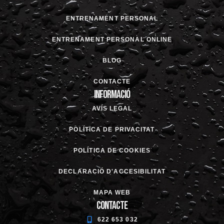
ENTRENAMENT PERSONAL
ENTRENAMENT PERSONAL ONLINE
BLOG
CONTACTE
Informació
AVÍS LEGAL
POLÍTICA DE PRIVACITAT
POLÍTICA DE COOKIES
DECLARACIÓ D'ACCESIBILITAT
MAPA WEB
Contacte
622 653 032