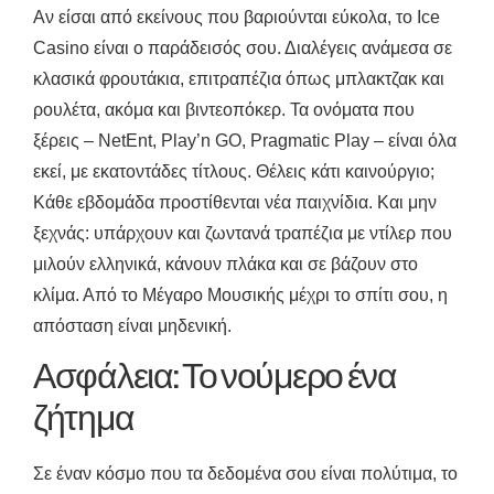
Αν είσαι από εκείνους που βαριούνται εύκολα, το Ice
Casino είναι ο παράδεισός σου. Διαλέγεις ανάμεσα σε
κλασικά φρουτάκια, επιτραπέζια όπως μπλακτζακ και
ρουλέτα, ακόμα και βιντεοπόκερ. Τα ονόματα που
ξέρεις – NetEnt, Play’n GO, Pragmatic Play – είναι όλα
εκεί, με εκατοντάδες τίτλους. Θέλεις κάτι καινούργιο;
Κάθε εβδομάδα προστίθενται νέα παιχνίδια. Και μην
ξεχνάς: υπάρχουν και ζωντανά τραπέζια με ντίλερ που
μιλούν ελληνικά, κάνουν πλάκα και σε βάζουν στο
κλίμα. Από το Μέγαρο Μουσικής μέχρι το σπίτι σου, η
απόσταση είναι μηδενική.
Ασφάλεια: Το νούμερο ένα
ζήτημα
Σε έναν κόσμο που τα δεδομένα σου είναι πολύτιμα, το