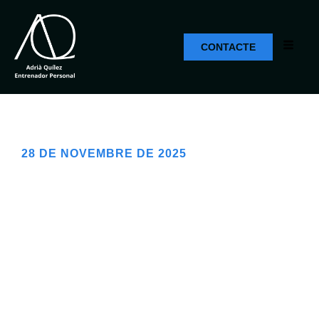
CONTACTE
28 DE NOVEMBRE DE 2025
Ice Casino: Μια κρύα αλλά
καυτή εμπειρία
παιχνιδιού στην Ελλάδα