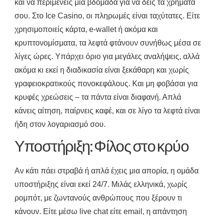
και να περιμένεις μια βδομάδα για να δεις τα χρήματά
σου. Στο Ice Casino, οι πληρωμές είναι ταχύτατες. Είτε
χρησιμοποιείς κάρτα, e-wallet ή ακόμα και
κρυπτονομίσματα, τα λεφτά φτάνουν συνήθως μέσα σε
λίγες ώρες. Υπάρχει όριο για μεγάλες αναλήψεις, αλλά
ακόμα κι εκεί η διαδικασία είναι ξεκάθαρη και χωρίς
γραφειοκρατικούς πονοκεφάλους. Και μη φοβάσαι για
κρυφές χρεώσεις – τα πάντα είναι διαφανή. Απλά
κάνεις αίτηση, παίρνεις καφέ, και σε λίγο τα λεφτά είναι
ήδη στον λογαριασμό σου.
Υποστήριξη: Φίλος στο κρύο
Αν κάτι πάει στραβά ή απλά έχεις μια απορία, η ομάδα
υποστήριξης είναι εκεί 24/7. Μιλάς ελληνικά, χωρίς
ρομπότ, με ζωντανούς ανθρώπους που ξέρουν τι
κάνουν. Είτε μέσω live chat είτε email, η απάντηση