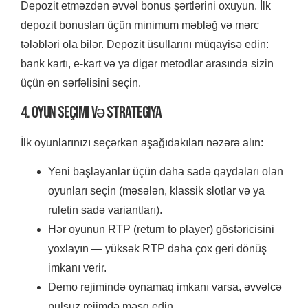
Depozit etməzdən əvvəl bonus şərtlərini oxuyun. İlk
depozit bonusları üçün minimum məbləğ və mərc
tələbləri ola bilər. Depozit üsullarını müqayisə edin:
bank kartı, e-kart və ya digər metodlar arasında sizin
üçün ən sərfəlisini seçin.
4. Oyun seçimi və strategiya
İlk oyunlarınızı seçərkən aşağıdakıları nəzərə alın:
Yeni başlayanlar üçün daha sadə qaydaları olan
oyunları seçin (məsələn, klassik slotlar və ya
ruletin sadə variantları).
Hər oyunun RTP (return to player) göstəricisini
yoxlayın — yüksək RTP daha çox geri dönüş
imkanı verir.
Demo rejimində oynamaq imkanı varsa, əvvəlcə
pulsuz rejimdə məşq edin.