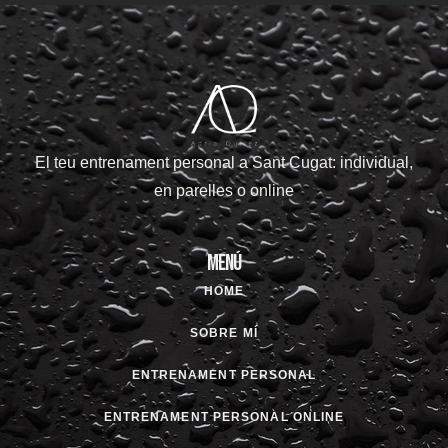
El teu entrenament personal a Sant Cugat: individual,
en parelles o online
Menú
HOME
SOBRE MÍ
ENTRENAMENT PERSONAL
ENTRENAMENT PERSONAL ONLINE