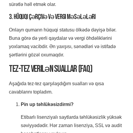
sürətlə həll etmək olar.
3. Hüquqi çərçivə və vergi məsələləri
Onlayn qumarın hüquqi statusu ölkədə dəyişə bilər.
Buna görə də yerli qaydalar və vergi öhdəliklərini
yoxlamaq vacibdir. Ən yaxşısı, sənədləri və istifadə
şərtlərini gözəl oxumaqdır.
Tez-tez verilən suallar (FAQ)
Aşağıda tez-tez qarşılaşdığım sualları və qısa
cavablarını topladım.
Pin up təhlükəsizdirmi?
Etibarlı lisenziyalı saytlarda təhlükəsizlik yüksək
səviyyədədir. Hər zaman lisenziya, SSL və audit