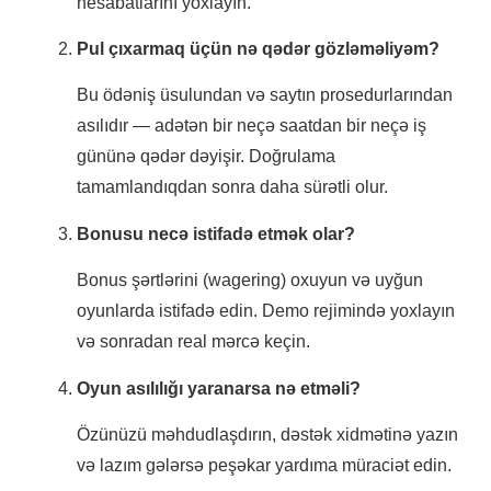
hesabatlarını yoxlayın.
Pul çıxarmaq üçün nə qədər gözləməliyəm?
Bu ödəniş üsulundan və saytın prosedurlarından
asılıdır — adətən bir neçə saatdan bir neçə iş
gününə qədər dəyişir. Doğrulama
tamamlandıqdan sonra daha sürətli olur.
Bonusu necə istifadə etmək olar?
Bonus şərtlərini (wagering) oxuyun və uyğun
oyunlarda istifadə edin. Demo rejimində yoxlayın
və sonradan real mərcə keçin.
Oyun asılılığı yaranarsa nə etməli?
Özünüzü məhdudlaşdırın, dəstək xidmətinə yazın
və lazım gələrsə peşəkar yardıma müraciət edin.