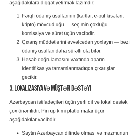
aşağıdakılara diqqət yetirmək lazımdır:
Fərqli ödəniş üsullarının (kartlar, e-pul kisələri,
kripto) mövcudluğu — seçimin çoxluğu
komissiya və sürət üçün vacibdir.
Çıxarış müddətlərini əvvəlcədən yoxlayın — bəzi
ödəniş üsulları daha sürətli ola bilər.
Hesab doğrulamasını vaxtında aparın —
identifikasiya tamamlanmadıqda çıxarışlar
gecikir.
3. Lokalizasiya və müştəri dəstəyi
Azərbaycan istifadəçiləri üçün yerli dil və lokal dəstək
çox önəmlidir. Pin up kimi platformalar üçün
aşağıdakılar vacibdir:
Saytın Azərbaycan dilində olması və məzmunun