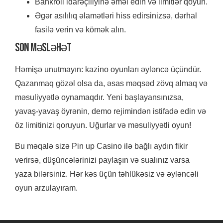
Bankroll idarəçiliyinə əməl edin və limitlər qoyun.
Əgər asılılıq əlamətləri hiss edirsinizsə, dərhal
fasilə verin və kömək alın.
Son məsləhət
Həmişə unutmayın: kazino oyunları əyləncə üçündür.
Qazanmaq gözəl olsa da, əsas məqsəd zövq almaq və
məsuliyyətlə oynamaqdır. Yeni başlayansınızsa,
yavaş-yavaş öyrənin, demo rejimindən istifadə edin və
öz limitinizi qoruyun. Uğurlar və məsuliyyətli oyun!
Bu məqalə sizə Pin up Casino ilə bağlı aydın fikir
verirsə, düşüncələrinizi paylaşın və sualınız varsa
yaza bilərsiniz. Hər kəs üçün təhlükəsiz və əyləncəli
oyun arzulayıram.