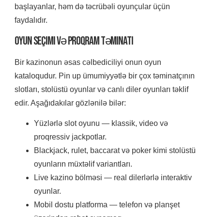
başlayanlar, həm də təcrübəli oyunçular üçün
faydalıdır.
Oyun seçimi və proqram təminatı
Bir kazinonun əsas cəlbediciliyi onun oyun
kataloqudur. Pin up ümumiyyətlə bir çox təminatçının
slotları, stolüstü oyunlar və canlı diler oyunları təklif
edir. Aşağıdakılar gözlənilə bilər:
Yüzlərlə slot oyunu — klassik, video və
proqressiv jackpotlar.
Blackjack, rulet, baccarat və poker kimi stolüstü
oyunların müxtəlif variantları.
Live kazino bölməsi — real dilerlərlə interaktiv
oyunlar.
Mobil dostu platforma — telefon və planşet