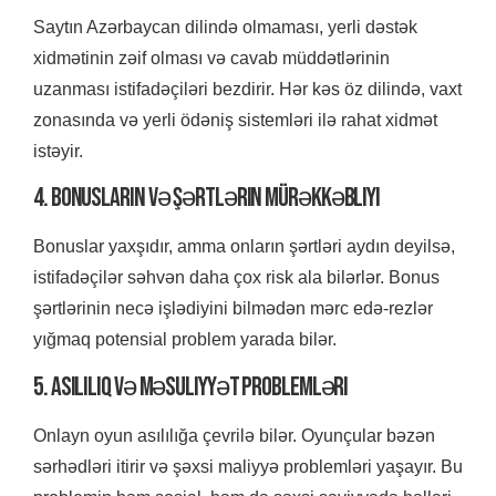
Saytın Azərbaycan dilində olmaması, yerli dəstək
xidmətinin zəif olması və cavab müddətlərinin
uzanması istifadəçiləri bezdirir. Hər kəs öz dilində, vaxt
zonasında və yerli ödəniş sistemləri ilə rahat xidmət
istəyir.
4. Bonusların və şərtlərin mürəkkəbliyi
Bonuslar yaxşıdır, amma onların şərtləri aydın deyilsə,
istifadəçilər səhvən daha çox risk ala bilərlər. Bonus
şərtlərinin necə işlədiyini bilmədən mərc edə-rezlər
yığmaq potensial problem yarada bilər.
5. Asılılıq və məsuliyyət problemləri
Onlayn oyun asılılığa çevrilə bilər. Oyunçular bəzən
sərhədləri itirir və şəxsi maliyyə problemləri yaşayır. Bu