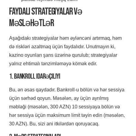
Faydalı strategiyalar və
məsləhətlər
Aşağıdakı strategiyalar həm əyləncəni artırmaq, həm
də riskləri azaltmaq üçün faydalıdır. Unutmayın ki,
kazino oyunları şans üzərinə qurulub; strategiyalar
yalnız ehtimalı tənzimləməyə kömək edir.
1. Bankroll idarəçiliyi
Bu, ən əsas qaydadır. Bankroll-u bölün və hər sessiya
üçün sərhəd qoyun. Məsələn, ay üçün ayrılmış
məbləği (məsələn, 300 AZN) 10 sessiyaya bölün və
hər sessiya üçün maksimum limit təyin edin (məsələn,
30 AZN). Bu, sizi ani itkilərdən qoruyacaq.