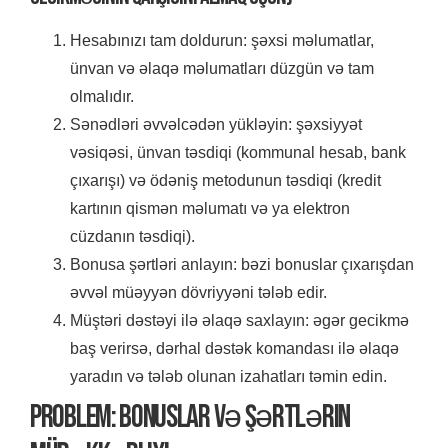
Hesabınızı tam doldurun: şəxsi məlumatlar,
ünvan və əlaqə məlumatları düzgün və tam
olmalıdır.
Sənədləri əvvəlcədən yükləyin: şəxsiyyət
vəsiqəsi, ünvan təsdiqi (kommunal hesab, bank
çıxarışı) və ödəniş metodunun təsdiqi (kredit
kartının qismən məlumatı və ya elektron
cüzdanın təsdiqi).
Bonusa şərtləri anlayın: bəzi bonuslar çıxarışdan
əvvəl müəyyən dövriyyəni tələb edir.
Müştəri dəstəyi ilə əlaqə saxlayın: əgər gecikmə
baş verirsə, dərhal dəstək komandası ilə əlaqə
yaradın və tələb olunan izahatları təmin edin.
Problem: bonuslar və şərtlərin