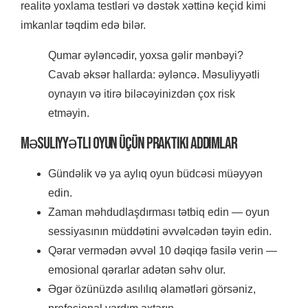
realitə yoxlama testləri və dəstək xəttinə keçid kimi
imkanlar təqdim edə bilər.
Qumar əyləncədir, yoxsa gəlir mənbəyi?
Cavab əksər hallarda: əyləncə. Məsuliyyətli
oynayın və itirə biləcəyinizdən çox risk
etməyin.
Məsuliyyətli oyun üçün praktiki addımlar
Gündəlik və ya aylıq oyun büdcəsi müəyyən
edin.
Zaman məhdudlaşdırması tətbiq edin — oyun
sessiyasının müddətini əvvəlcədən təyin edin.
Qərar vermədən əvvəl 10 dəqiqə fasilə verin —
emosional qərarlar adətən səhv olur.
Əgər özünüzdə asılılıq əlamətləri görsəniz,