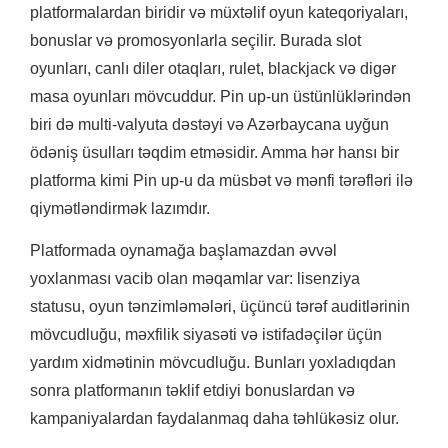
platformalardan biridir və müxtəlif oyun kateqoriyaları,
bonuslar və promosyonlarla seçilir. Burada slot
oyunları, canlı diler otaqları, rulet, blackjack və digər
masa oyunları mövcuddur. Pin up-un üstünlüklərindən
biri də multi-valyuta dəstəyi və Azərbaycana uyğun
ödəniş üsulları təqdim etməsidir. Amma hər hansı bir
platforma kimi Pin up-u da müsbət və mənfi tərəfləri ilə
qiymətləndirmək lazımdır.
Platformada oynamağa başlamazdan əvvəl
yoxlanması vacib olan məqamlar var: lisenziya
statusu, oyun tənzimləmələri, üçüncü tərəf auditlərinin
mövcudluğu, məxfilik siyasəti və istifadəçilər üçün
yardım xidmətinin mövcudluğu. Bunları yoxladıqdan
sonra platformanın təklif etdiyi bonuslardan və
kampaniyalardan faydalanmaq daha təhlükəsiz olur.