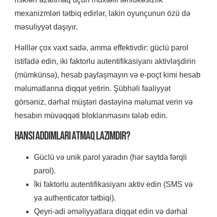
mexanizmləri tətbiq edirlər, lakin oyunçunun özü də
məsuliyyət daşıyır.
Həlllər çox vaxt sadə, amma effektivdir: güclü parol
istifadə edin, iki faktorlu autentifikasiyanı aktivləşdirin
(mümkünsə), hesab paylaşmayın və e-poçt kimi hesab
məlumatlarına diqqət yetirin. Şübhəli fəaliyyət
görsəniz, dərhal müştəri dəstəyinə məlumat verin və
hesabın müvəqqəti bloklanmasını tələb edin.
Hansı addımları atmaq lazımdır?
Güclü və unik parol yaradın (hər saytda fərqli
parol).
İki faktorlu autentifikasiyanı aktiv edin (SMS və
ya authenticator tətbiqi).
Qeyri-adi əməliyyatlara diqqət edin və dərhal