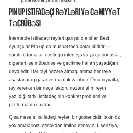
profesional yardım axtarın.
Pin up istifadəçi rəyləri və cəmiyyət
təcrübəsi
İnternetdə istifadəçi rəyləri qarışıq ola bilər. Bəzi
oyunçular Pin up-da müsbət təcrübələr bildirir —
sürətli ödəmələr, dostluğu interfeys və yaxşı bonuslar;
digərləri isə mübahisə və gecikmə halları yaşadığını
qeyd edir. Hər rəyi nəzərə almaq, amma hər rəyə
əsaslanaraq qərar verməmək vacibdir. Ümumiyyətlə,
rəy verərkən bir neçə faktoru nəzərə alın: rəyin
yazıldığı tarix, istifadəçinin konkret problemi və
platformanın cavabı.
Qısa məsələ: istifadəçi rəyləri bir göstəricidir, lakin öz
yoxlamalarınızı etməkdən imtina etməyin. Lisenziya,