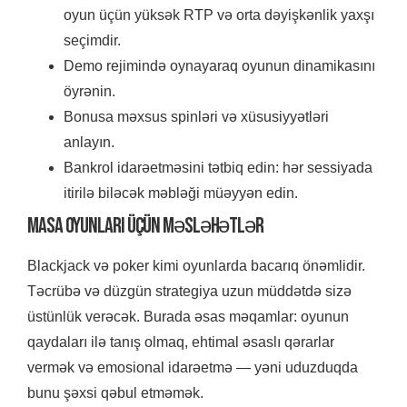
oyun üçün yüksək RTP və orta dəyişkənlik yaxşı
seçimdir.
Demo rejimində oynayaraq oyunun dinamikasını
öyrənin.
Bonusa məxsus spinləri və xüsusiyyətləri
anlayın.
Bankrol idarəetməsini tətbiq edin: hər sessiyada
itirilə biləcək məbləği müəyyən edin.
Masa oyunları üçün məsləhətlər
Blackjack və poker kimi oyunlarda bacarıq önəmlidir.
Təcrübə və düzgün strategiya uzun müddətdə sizə
üstünlük verəcək. Burada əsas məqamlar: oyunun
qaydaları ilə tanış olmaq, ehtimal əsaslı qərarlar
vermək və emosional idarəetmə — yəni uduzduqda
bunu şəxsi qəbul etməmək.