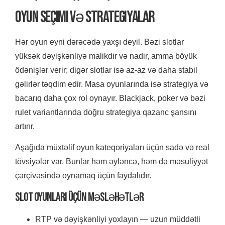
Oyun seçimi və strategiyalar
Hər oyun eyni dərəcədə yaxşı deyil. Bəzi slotlar
yüksək dəyişkənliyə malikdir və nadir, amma böyük
ödənişlər verir; digər slotlar isə az-az və daha stabil
gəlirlər təqdim edir. Masa oyunlarında isə strategiya və
bacarıq daha çox rol oynayır. Blackjack, poker və bəzi
rulet variantlarında doğru strategiya qazanc şansını
artırır.
Aşağıda müxtəlif oyun kateqoriyaları üçün sadə və real
tövsiyələr var. Bunlar həm əyləncə, həm də məsuliyyət
çərçivəsində oynamaq üçün faydalıdır.
Slot oyunları üçün məsləhətlər
RTP və dəyişkənliyi yoxlayın — uzun müddətli