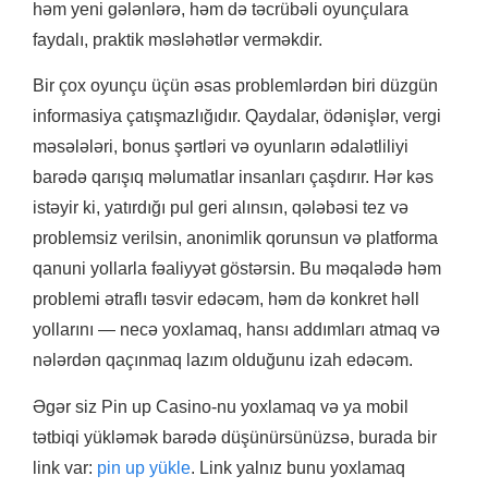
həm yeni gələnlərə, həm də təcrübəli oyunçulara
faydalı, praktik məsləhətlər verməkdir.
Bir çox oyunçu üçün əsas problemlərdən biri düzgün
informasiya çatışmazlığıdır. Qaydalar, ödənişlər, vergi
məsələləri, bonus şərtləri və oyunların ədalətliliyi
barədə qarışıq məlumatlar insanları çaşdırır. Hər kəs
istəyir ki, yatırdığı pul geri alınsın, qələbəsi tez və
problemsiz verilsin, anonimlik qorunsun və platforma
qanuni yollarla fəaliyyət göstərsin. Bu məqalədə həm
problemi ətraflı təsvir edəcəm, həm də konkret həll
yollarını — necə yoxlamaq, hansı addımları atmaq və
nələrdən qaçınmaq lazım olduğunu izah edəcəm.
Əgər siz Pin up Casino-nu yoxlamaq və ya mobil
tətbiqi yükləmək barədə düşünürsünüzsə, burada bir
link var:
pin up yükle
. Link yalnız bunu yoxlamaq