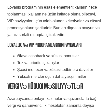
Loyallıq proqramının əsas elementləri: xalların necə
toplanması, xalların nə üçün istifadə oluna biləcəyi,
VIP səviyyələr üçün tələb olunan kriteriyalar və xüsusi
promosyonların şərtləridir. Bunları diqqətlə oxuyun və
yalnız sərfəli olduqda iştirak edin.
Loyallıq və VIP proqramlarının faydaları
Əlavə cashback və xüsusi bonuslar
Tez və prioritet çıxarışlar
Şəxsi menecer və xüsusi tədbirlərə dəvətlər
Yüksək mərclər üçün daha yaxşı limitlər
Vergi və hüquqi məsuliyyətlər
Azərbaycanda onlayn kazinolar və qazanclarla bağlı
vergi və qanunvericilik məsələləri zamanla dəyişə