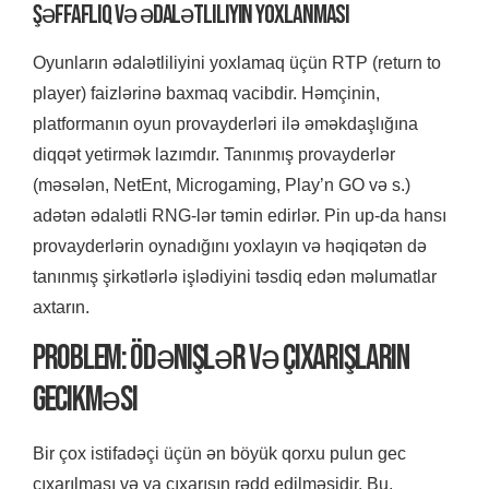
Şəffaflıq və ədalətliliyin yoxlanması
Oyunların ədalətliliyini yoxlamaq üçün RTP (return to
player) faizlərinə baxmaq vacibdir. Həmçinin,
platformanın oyun provayderləri ilə əməkdaşlığına
diqqət yetirmək lazımdır. Tanınmış provayderlər
(məsələn, NetEnt, Microgaming, Play’n GO və s.)
adətən ədalətli RNG-lər təmin edirlər. Pin up-da hansı
provayderlərin oynadığını yoxlayın və həqiqətən də
tanınmış şirkətlərlə işlədiyini təsdiq edən məlumatlar
axtarın.
Problem: ödənişlər və çıxarışların
gecikməsi
Bir çox istifadəçi üçün ən böyük qorxu pulun gec
çıxarılması və ya çıxarışın rədd edilməsidir. Bu,