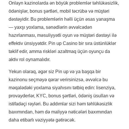
Onlayn kazinolarda ən böyük problemlər təhlükəsizlik,
ödənişlər, bonus şərtləri, mobil təcrübə və müştəri
dəstəyidir. Bu problemlərin həlli üçün əsas yanaşma
— yaxşı yoxlama, sənədlərin əvvəlcədən
hazırlanması, məsuliyyətli oyun və müştəri dəstəyi ilə
effektiv ünsiyyətdir. Pin up Casino bir sıra üstünlüklər
təklif edir, amma riskləri azaltmaq üçün oyunçu da
aktiv rol oynamalıdır.
Yekun olaraq, əgər siz Pin up və ya başqa bir
kazinonu seçməyə qərar verirsinizsə, əvvəlcə bu
məqalədəki yoxlama siyahısını tətbiq edin: lisenziya,
provayderlər, KYC, bonus şərtləri, ödəniş üsulları və
istifadəçi rəyləri. Bu addımlar sizi həm təhlükəsizlik
baxımından, həm də maliyyə nəticələri baxımından
daha etibarlı vəziyyətə gətirəcək.