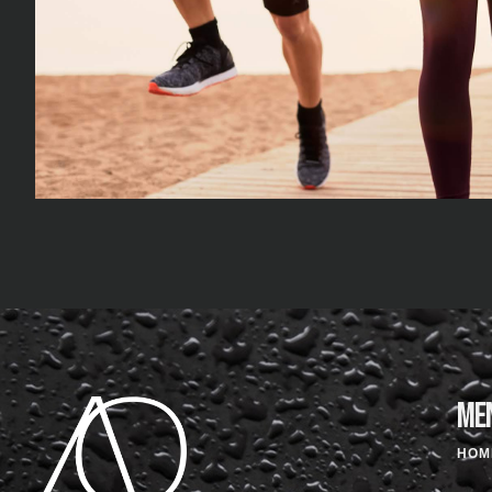
Me
HOM