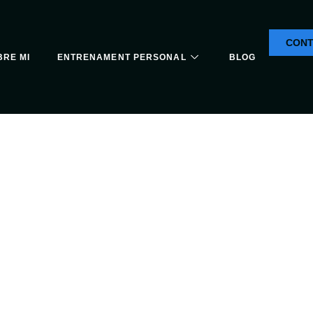
CONT
BRE MI
ENTRENAMENT PERSONAL
BLOG
Een Complete G
 Casino in Ned