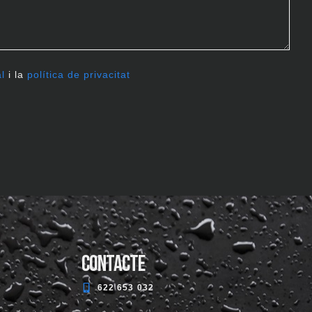
al
i la
política de privacitat
Contacte
622 653 032