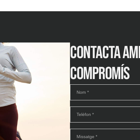
Contacta am
compromís