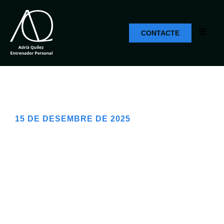
CONTACTE
15 DE DESEMBRE DE 2025
Review NL: Een uitgebreide blik
op dit online casino