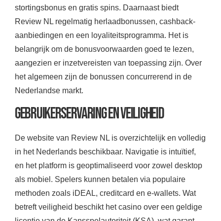
stortingsbonus en gratis spins. Daarnaast biedt
Review NL regelmatig herlaadbonussen, cashback-
aanbiedingen en een loyaliteitsprogramma. Het is
belangrijk om de bonusvoorwaarden goed te lezen,
aangezien er inzetvereisten van toepassing zijn. Over
het algemeen zijn de bonussen concurrerend in de
Nederlandse markt.
Gebruikerservaring en veiligheid
De website van Review NL is overzichtelijk en volledig
in het Nederlands beschikbaar. Navigatie is intuïtief,
en het platform is geoptimaliseerd voor zowel desktop
als mobiel. Spelers kunnen betalen via populaire
methoden zoals iDEAL, creditcard en e-wallets. Wat
betreft veiligheid beschikt het casino over een geldige
licentie van de Kansspelautoriteit (KSA), wat garant