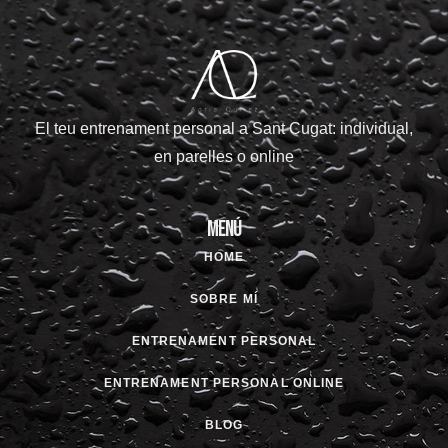
El teu entrenament personal a Sant Cugat: individual,
en parelles o online
Menú
HOME
SOBRE MÍ
ENTRENAMENT PERSONAL
ENTRENAMENT PERSONAL ONLINE
BLOG