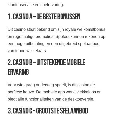
klantenservice en spelervaring.
1. Casino A – De beste bonussen
Dit casino staat bekend om zijn royale welkomstbonus
en regelmatige promoties. Spelers kunnen rekenen op
een hoge uitbetaling en een uitgebreid spelaanbod
van topontwikkelaars.
2. Casino B – Uitstekende mobiele
ervaring
Voor wie graag onderweg speelt, is dit casino de
perfecte keuze. De mobiele app werkt vlekkeloos en
biedt alle functionaliteiten van de desktopversie.
3. Casino C – Grootste spelaanbod