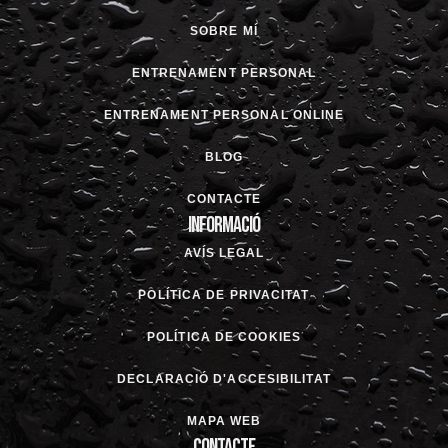
SOBRE MÍ
ENTRENAMENT PERSONAL
ENTRENAMENT PERSONAL ONLINE
BLOG
CONTACTE
Informació
AVÍS LEGAL
POLÍTICA DE PRIVACITAT
POLÍTICA DE COOKIES
DECLARACIÓ D'ACCESIBILITAT
MAPA WEB
Contacte