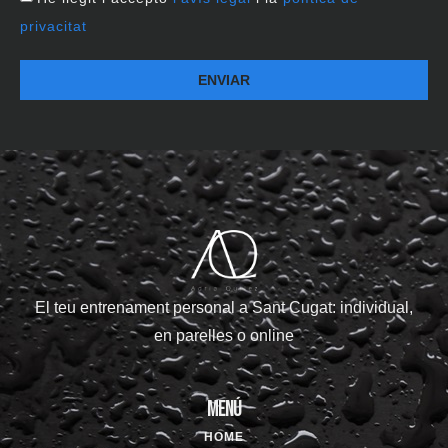
privacitat
ENVIAR
El teu entrenament personal a Sant Cugat: individual,
en parelles o online
Menú
HOME